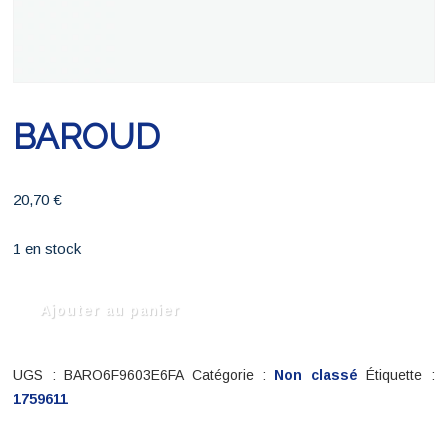
BAROUD
20,70
€
1 en stock
quantité
Ajouter au panier
de
BAROUD
UGS :
BARO6F9603E6FA
Catégorie :
Non classé
Étiquette :
1759611