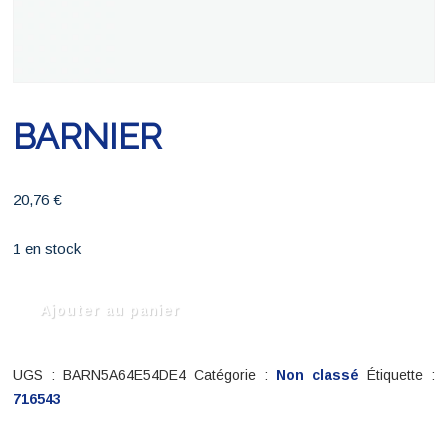
BARNIER
20,76
€
1 en stock
quantité
Ajouter au panier
de
BARNIER
UGS :
BARN5A64E54DE4
Catégorie :
Non classé
Étiquette :
716543