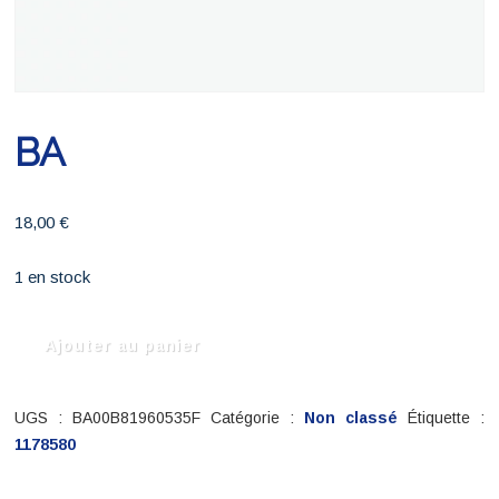
BA
18,00
€
1 en stock
quantité
Ajouter au panier
de
BA
UGS :
BA00B81960535F
Catégorie :
Non classé
Étiquette :
1178580