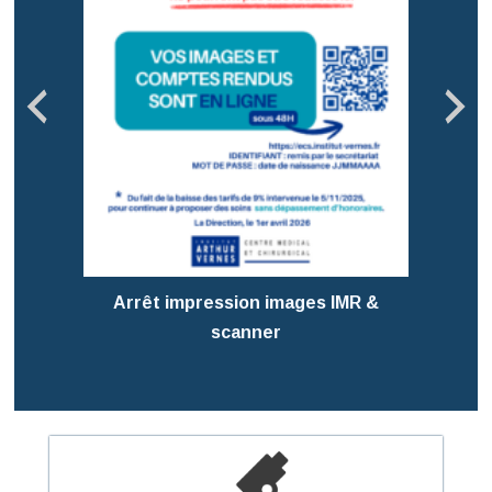
Pré
T
Arrêt impression images IMR &
scanner