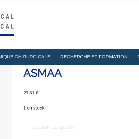
NIQUE CHIRURGICALE
RECHERCHE ET FORMATION
ASMAA
23,51
€
1 en stock
quantité
Ajouter au panier
de
ASMAA