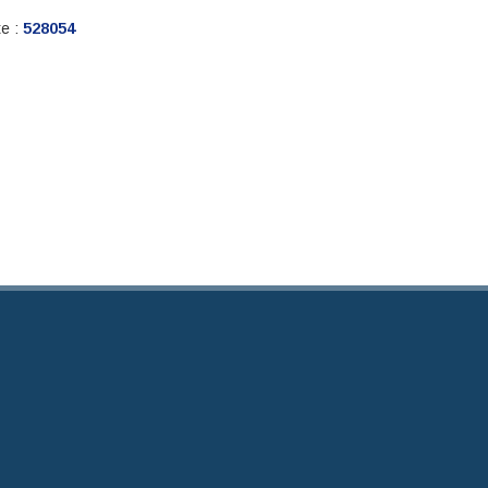
te :
528054