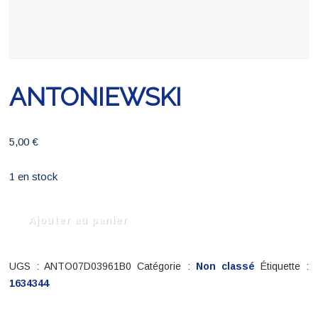
ANTONIEWSKI
5,00
€
1 en stock
quantité
Ajouter au panier
de
ANTONIEWSKI
UGS :
ANTO07D03961B0
Catégorie :
Non classé
Étiquette :
1634344