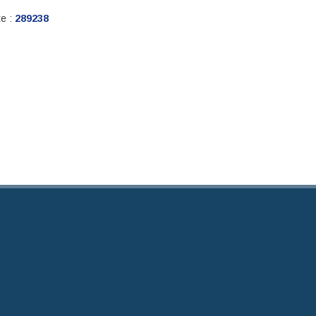
te :
289238