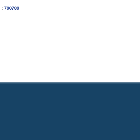
e :
790789