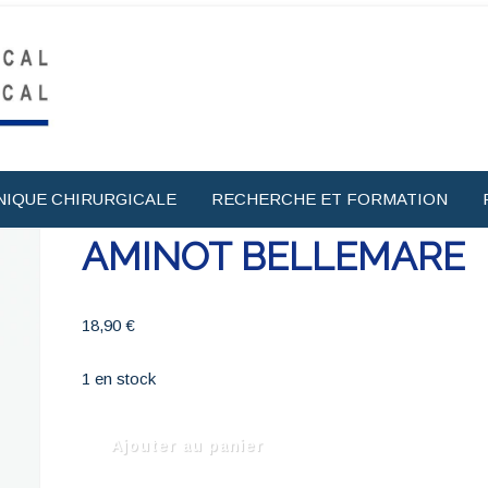
NIQUE CHIRURGICALE
RECHERCHE ET FORMATION
AMINOT BELLEMARE
18,90
€
1 en stock
quantité
Ajouter au panier
de
AMINOT