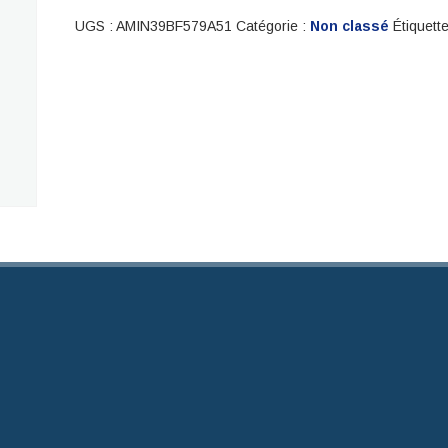
BELLEMARE
UGS :
AMIN39BF579A51
Catégorie :
Non classé
Étiquett