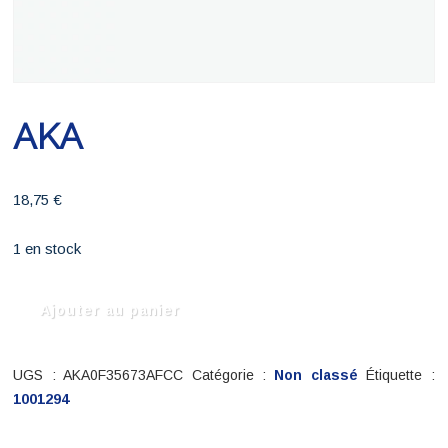
AKA
18,75
€
1 en stock
quantité
Ajouter au panier
de
AKA
UGS :
AKA0F35673AFCC
Catégorie :
Non classé
Étiquette :
1001294