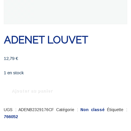
ADENET LOUVET
12,79
€
1 en stock
quantité
Ajouter au panier
de
ADENET
LOUVET
UGS :
ADENB2329176CF
Catégorie :
Non classé
Étiquette :
766052