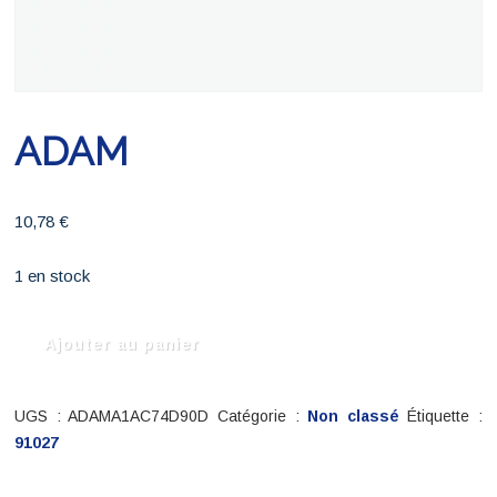
ADAM
10,78
€
1 en stock
quantité
Ajouter au panier
de
ADAM
UGS :
ADAMA1AC74D90D
Catégorie :
Non classé
Étiquette :
91027