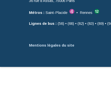
36 rue d’Assas, 75006 Paris
Métros :
Saint-Placide
• Rennes
Lignes de bus :
(58) • (68) • (82) • (83) • (89) • (9
Mentions légales du site