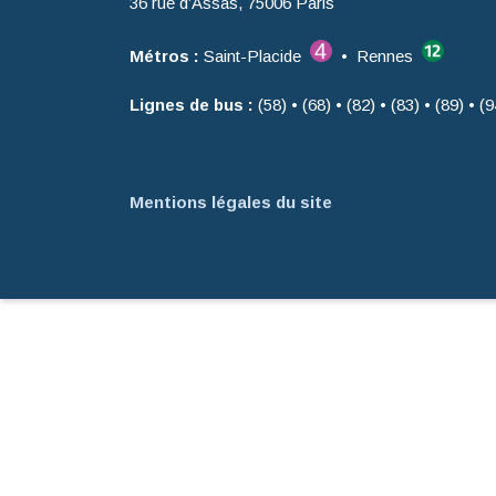
36 rue d’Assas, 75006 Paris
Métros :
Saint-Placide
• Rennes
Lignes de bus :
(58) • (68) • (82) • (83) • (89) • (9
Mentions légales du site