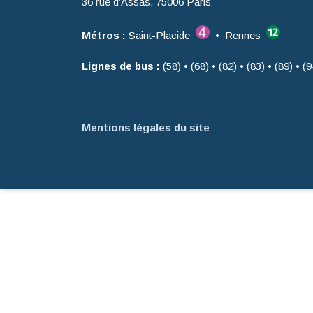
36 rue d’Assas, 75006 Paris
Métros :
Saint-Placide
• Rennes
Lignes de bus :
(58) • (68) • (82) • (83) • (89) • (9
Mentions légales du site