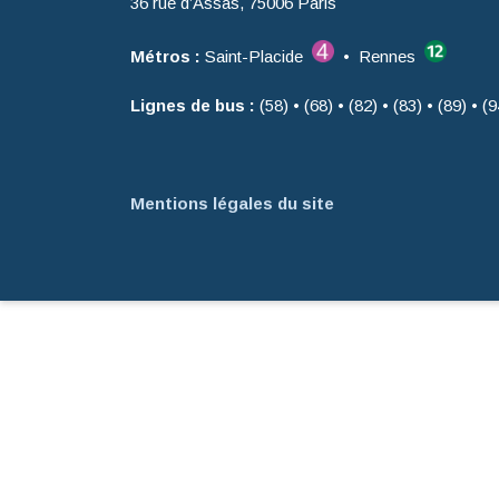
36 rue d’Assas, 75006 Paris
Métros :
Saint-Placide
• Rennes
Lignes de bus :
(58) • (68) • (82) • (83) • (89) • (9
Mentions légales du site