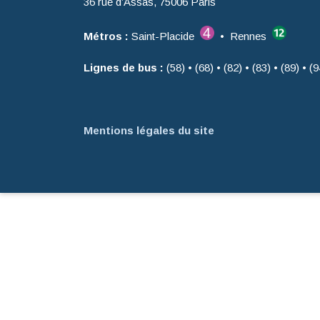
36 rue d’Assas, 75006 Paris
Métros :
Saint-Placide
• Rennes
Lignes de bus :
(58) • (68) • (82) • (83) • (89) • (9
Mentions légales du site