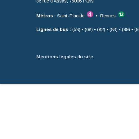
36 rue d’Assas, 75006 Paris
Métros :
Saint-Placide
• Rennes
Lignes de bus :
(58) • (68) • (82) • (83) • (89) • (9
Mentions légales du site