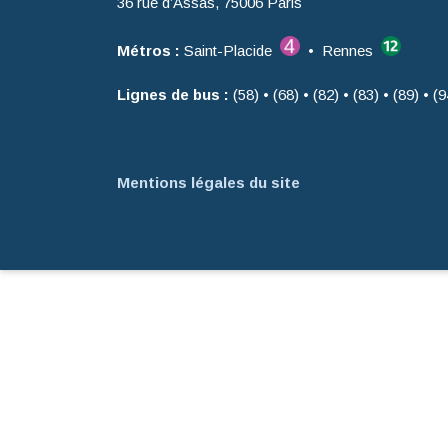
36 rue d’Assas, 75006 Paris
Métros :
Saint-Placide
• Rennes
Lignes de bus :
(58) • (68) • (82) • (83) • (89) • (9
Mentions légales du site