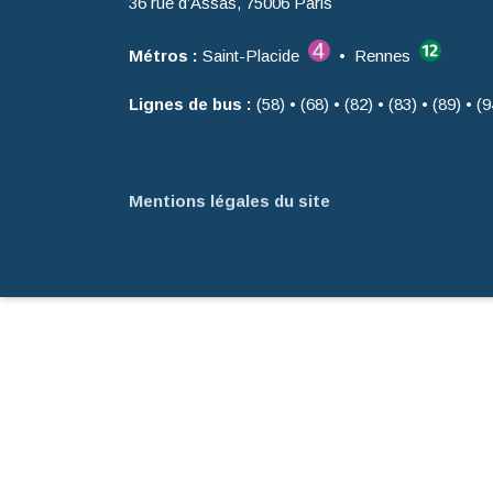
36 rue d’Assas, 75006 Paris
Métros :
Saint-Placide
• Rennes
Lignes de bus :
(58) • (68) • (82) • (83) • (89) • (9
Mentions légales du site