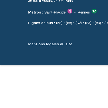
36 rue d’Assas, 75006 Paris
Métros :
Saint-Placide
• Rennes
Lignes de bus :
(58) • (68) • (82) • (83) • (89) • (9
Mentions légales du site