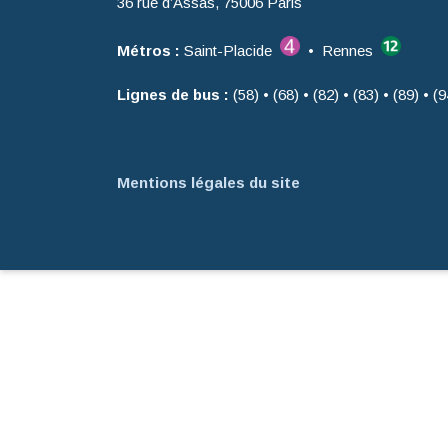
36 rue d’Assas, 75006 Paris
Métros :
Saint-Placide
• Rennes
Lignes de bus :
(58) • (68) • (82) • (83) • (89) • (9
Mentions légales du site