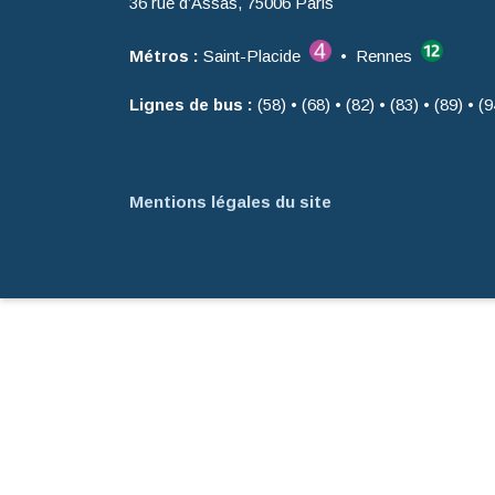
36 rue d’Assas, 75006 Paris
Métros :
Saint-Placide
• Rennes
Lignes de bus :
(58) • (68) • (82) • (83) • (89) • (9
Mentions légales du site