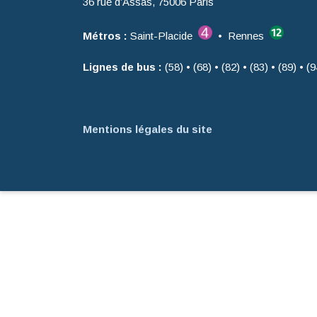
36 rue d’Assas, 75006 Paris
Métros :
Saint-Placide
• Rennes
Lignes de bus :
(58) • (68) • (82) • (83) • (89) • (9
Mentions légales du site