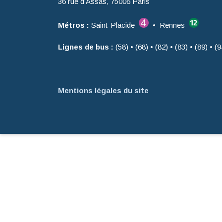
36 rue d’Assas, 75006 Paris
Métros :
Saint-Placide
• Rennes
Lignes de bus :
(58) • (68) • (82) • (83) • (89) • (9
Mentions légales du site